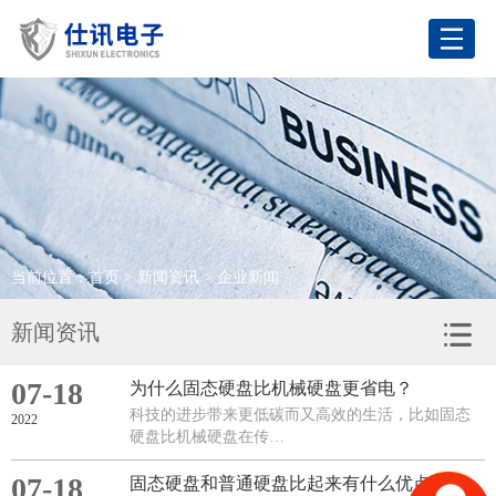
网站首页
关于我们
产品展示
应用领域
当前位置：
首页
>
新闻资讯
> 企业新闻
合作客户
新闻资讯
新闻资讯
07-18
为什么固态硬盘比机械硬盘更省电？
联系我们
科技的进步带来更低碳而又高效的生活，比如固态
2022
硬盘比机械硬盘在传…
语言
07-18
固态硬盘和普通硬盘比起来有什么优点？