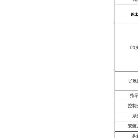
以
I
/
O
扩展
指
控制
系
安装
构