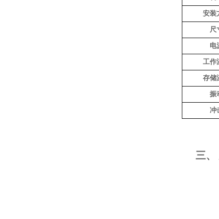
安装
尺
电
工作
存储
振
冲
三、