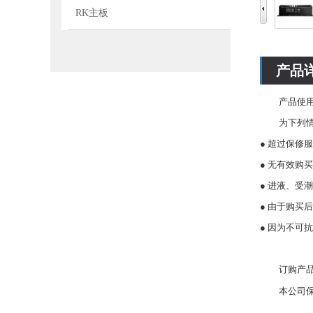
RK主板
产品
产品
使
为下列
●
超过保修服
●
无有效购买
●
进液、受潮
●
由于购买后
● 因为不可
订购产
本公司