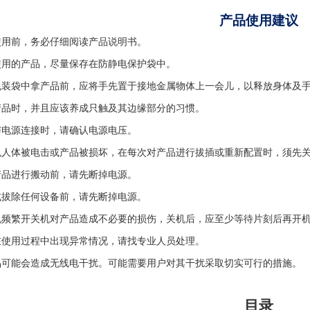
产品
使
用建议
使用前，务必仔细阅读产品说明书。
使用的
产品
，尽量保存在防静电保护袋中。
包装袋中拿
产品
前，应将手先置于接地金属物体上一会儿，以释放身体及
产品
时，并且应该养成只触及其边缘部分的习惯。
与电源连接时，请确认电源电压。
免人体被电击或产品被损坏，在每次对
产品
进行拔插或重新配置时，须先
产品
进行搬动前，请先断掉电源。
或拔除任何设备前，请先断掉电源。
免频繁开关机对产品造成不必要的损伤，关机后，应至少等待片刻后再开
在使用过程中出现异常情况，请找专业人员处理。
品可能会造成无线电干扰。可能需要用户对其干扰采取切实可行的措施。
目录