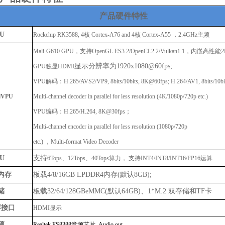
产品硬件特性
U
Rockchip RK3588, 4核 Cortex-A76 and 4核 Cortex-A55 ，2.4GHz主频
Mali-G610 GPU，支持OpenGL ES3.2/OpenCL2.2/Vulkan1.1，内嵌
显示分辨率为
1920x1080@60fps;
GPU独显HDMI
VPU解码：H.265/AVS2/VP9, 8bits/10bits, 8K@60fps; H.264/AV1, 8bits/10bi
和
VPU
Multi-channel decoder in parallel for less resolution (4K/1080p/720p etc.)
VPU编码：H.265/H.264, 8K@30fps；
Multi-channel encoder in parallel for less resolution (1080p/720p
etc.) ，Multi-format Video Decoder
U
支持
6Tops、12Tops、40Tops算力， 支持INT4/INT8/INT16/FP16运算
内存
板载
4/8/16GB LPDDR4内存(默认8GB);
储
板载
32/64/128GBeMMC(默认64GB)、1*M.2 双存储和TF卡
屏接口
HDMI显示
频
Realtek ES8388音频芯片, Audio out