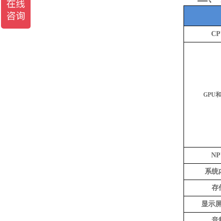
CP
GPU
NP
系统
存
显示
音