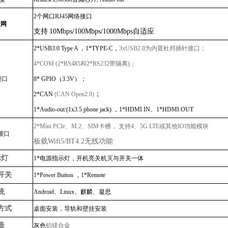
2个网口RJ45网络接口
太网
支持
10Mbps/100Mbps/1000Mbps自适应
2
*USB3.0 Type A ，1*TYPE-C，
3xUSB2.0为内置杜邦插针接口；
4*COM (2*RS485和2*RS232带隔离)；
接
口
8* GPIO（3.3V）；
；
2*CAN
(CAN Open2.0)
1*Audio-out (1x3.5 phone jack) ，1*HDMI IN、1*HDMI OUT
2*Mini PCIe、M.2、SIM卡槽， 支持4、5G LTE或其他IO功能模块
接口
板载
Wifi5/BT4.2无线功能
示灯
1*电源指示灯，开机亮关机灭与开关一体
开关
1*Power Button ，1*Remote
统
Android、Linux、麒麟、凝思
方式
桌面安装，导轨和壁挂安装
造
灰色
铝镁合金