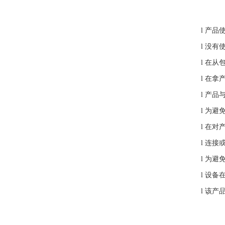
l
产品
l
没有
l
在从
l
在拿
l
产品
l
为避
l
在对
l
连接
l
为避
l
设备
l
该产