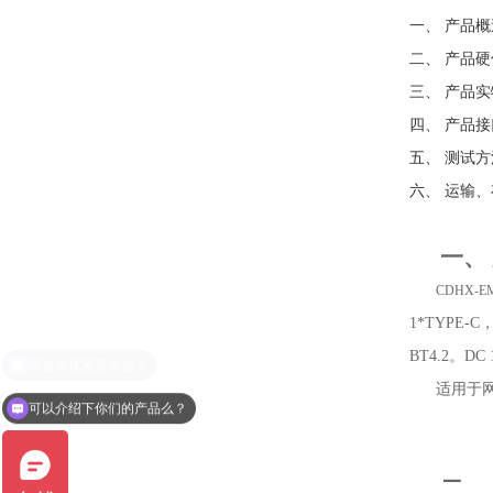
一、
产品概
二、
产品
硬
三、
产品实
四、
产品接
五、
测试方
六、
运输、
一、
CDHX-
E
1*TYPE-C，4
BT4.2。DC
适用于
可以介绍下你们的产品么？
二、