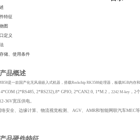
述
件特征
物图
口定义
法
存储、使用条件
产品概述
MB
58是一款国产化无风扇嵌入式机器，搭载Rockchip RK3588处理器，板载8GB内存和64
*COM (2*RS485, 2*RS232),8* GPIO, 2*CAN2.0, 1*M.2，
，
2个
2242 M-key
 12-36V宽压供电。
网络安全、边缘计算、物流视觉检测、
AGV、AMR和智能网联汽车MEC
产品
硬件特征