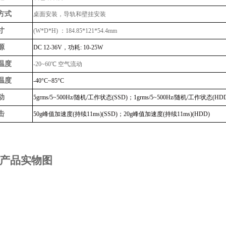
方式
桌面安装，导轨和壁挂安装
寸
(W*D*H) ：184.85*121*54.4mm
源
DC 12-36V，功耗: 10-25W
温度
-20~60℃ 空气流动
温度
-40°C~85°C
动
5grms/5~500Hz/随机/工作状态(SSD)；1grms/5~500Hz/随机/工作状态(HD
击
50g峰值加速度(持续11ms)(SSD)；20g峰值加速度(持续11ms)(HDD)
产品实物图